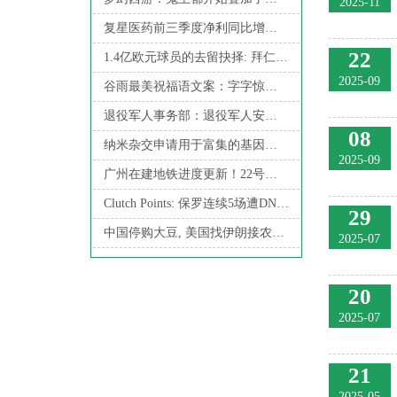
2025-11
复星医药前三季度净利同比增长25.5% 创新药品收入超67亿元
22
1.4亿欧元球员的去留抉择: 拜仁和曼城谁能笑到
2025-09
谷雨最美祝福语文案：字字惊艳，句句封神：
退役军人事务部：退役军人安置率等约束性指标如期实现
08
纳米杂交申请用于富集的基因组区的天然链测序的方法专利, 检测多核苷酸中的碱基修饰诸如甲基化判读
2025-09
广州在建地铁进度更新！22号线后通段“电通”
Clutch Points: 保罗连续5场遭DNP+数据全面生涯新低
29
中国停购大豆, 美国找伊朗接农产品盘, 这如意算盘打得通?
2025-07
20
2025-07
21
2025-05