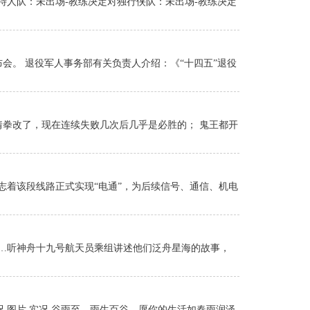
对凯尔特人队：未出场-教练决定对独行侠队：未出场-教练决定
布会。 退役军人事务部有关负责人介绍：《“十四五”退役
猜拳改了，现在连续失败几次后几乎是必胜的； 鬼王都开
志着该段线路正式实现“电通”，为后续信号、通信、机电
动……听神舟十九号航天员乘组讲述他们泛舟星海的故事，
片 实况 图片 实况 谷雨至，雨生百谷。愿你的生活如春雨润泽