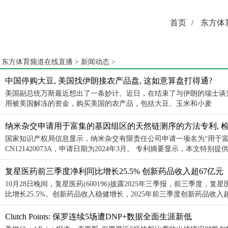
首页
/
东方体
：
东方体育频道在线直播
>
新闻动态
>
中国停购大豆, 美国找伊朗接农产品盘, 这如意算盘打得通?
美国副总统万斯最近想出了一条妙计。近日，在结束了与伊朗的瑞士谈
用被美国解冻的资金，购买美国的农产品，包括大豆、玉米和小麦
纳米杂交申请用于富集的基因组区的天然链测序的方法专利, 
国家知识产权局信息显示，纳米杂交有限责任公司申请一项名为“用于
CN121420073A，申请日期为2024年3月。 专利摘要显示，本文特别提
复星医药前三季度净利同比增长25.5% 创新药品收入超67亿元
10月28日晚间，复星医药(600196)披露2025年三季报，前三季度，复星
比增长25.5%。创新药品收入稳健增长，2025年前三季度创新药品收入超
Clutch Points: 保罗连续5场遭DNP+数据全面生涯新低