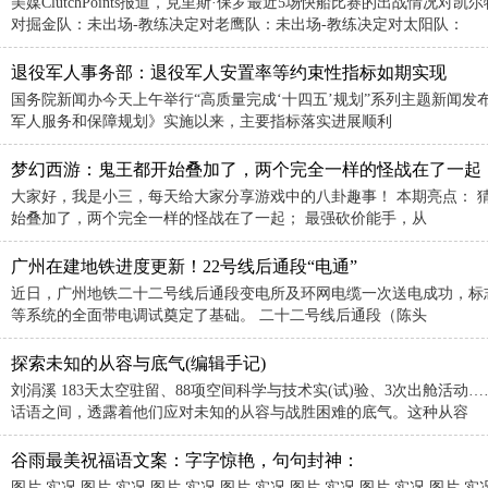
美媒ClutchPoints报道，克里斯·保罗最近5场快船比赛的出战情况
对掘金队：未出场-教练决定对老鹰队：未出场-教练决定对太阳队：
退役军人事务部：退役军人安置率等约束性指标如期实现
国务院新闻办今天上午举行“高质量完成‘十四五’规划”系列主题新闻发
军人服务和保障规划》实施以来，主要指标落实进展顺利
梦幻西游：鬼王都开始叠加了，两个完全一样的怪战在了一起
大家好，我是小三，每天给大家分享游戏中的八卦趣事！ 本期亮点： 
始叠加了，两个完全一样的怪战在了一起； 最强砍价能手，从
广州在建地铁进度更新！22号线后通段“电通”
近日，广州地铁二十二号线后通段变电所及环网电缆一次送电成功，标
等系统的全面带电调试奠定了基础。 二十二号线后通段（陈头
探索未知的从容与底气(编辑手记)
刘涓溪 183天太空驻留、88项空间科学与技术实(试)验、3次出舱活
话语之间，透露着他们应对未知的从容与战胜困难的底气。这种从容
谷雨最美祝福语文案：字字惊艳，句句封神：
图片 实况 图片 实况 图片 实况 图片 实况 图片 实况 图片 实况 图